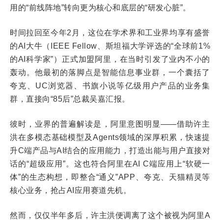
用的“前线阵地”转向更为核心和底层的“研发心脏”。
时间拉回至今年2月，这位在学术界和工业界均享有盛誉
的AI大牛（IEEE Fellow、斯坦福大学评选的“全球前1%
的AI科学家”）正式加盟阿里，在当时引发了业内不小的
轰动。他最初的落脚点是智能信息事业群，一个囊括了
夸克、UC浏览器、书旗小说等亿级用户产品的业务集
群，直接向“85后”总裁吴嘉汇报。
彼时，业界的普遍解读是，阿里意图明显——借助许主
洪在多模态基础模型及Agents领域的深厚积累，快速提
升C端产品与AI结合的应用能力，打造出能与用户直接对
话的“超级应用”。这也符合阿里在AI C端应用上“软硬一
体”的生态构想，即整合“通义”APP、夸克、天猫精灵等
核心业务，抢占AI应用赛道先机。
然而，仅仅半年多后，许主洪便调离了这个被视为阿里A