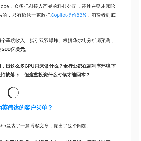
、Adobe，众多把AI接入产品的科技公司，还处在赔本赚吆
供的，只有微软一家敢把
Copilot提价83%
，消费者到底
两个季度收入、指引双双爆炸。根据华尔街分析师预测，
破
500亿美元
。
，囤这么多GPU用来做什么？全行业都在高利率环境下
生怕被落下，但这些投资什么时候才能回本？
为英伟达的客户买单？
 Cahn发表了一篇博客文章，提出了这个问题。