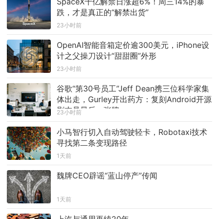
SpaceX千亿解禁日涨超6%！周三14%的暴
跌，才是真正的“解禁出货”
23小时前
OpenAI智能音箱定价逾300美元，iPhone设
计之父操刀设计“甜甜圈”外形
23小时前
谷歌“第30号员工”Jeff Dean携三位科学家集
体出走，Gurley开出药方：复刻Android开源
剧本是最后一张牌
23小时前
小马智行切入自动驾驶轻卡，Robotaxi技术
寻找第二条变现路径
1天前
魏牌CEO辟谣“蓝山停产”传闻
1天前