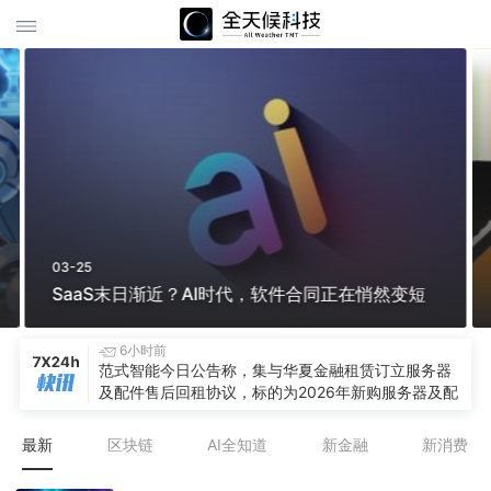
03-25
SaaS末日渐近？AI时代，软件合同正在悄然变短
6小时前
范式智能今日公告称，集与华夏金融租赁订立服务器
及配件售后回租协议，标的为2026年新购服务器及配
套算力资产。交易完成后，该公司仍保有相关资产的
正常使用权，并在不影响业务运行的前提下盘活算力
最新
区块链
AI全知道
新金融
新消费
资产，夯实资金储备、拓宽融资渠道，为AI核心业务
迭代、Token工厂建设及长期战略落地提供支持。此