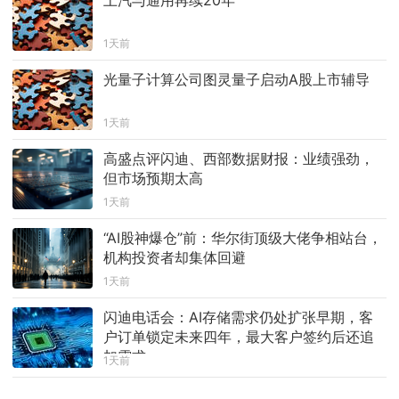
上汽与通用再续20年
1天前
光量子计算公司图灵量子启动A股上市辅导
1天前
高盛点评闪迪、西部数据财报：业绩强劲，
但市场预期太高
1天前
“AI股神爆仓”前：华尔街顶级大佬争相站台，
机构投资者却集体回避
1天前
闪迪电话会：AI存储需求仍处扩张早期，客
户订单锁定未来四年，最大客户签约后还追
加需求
1天前