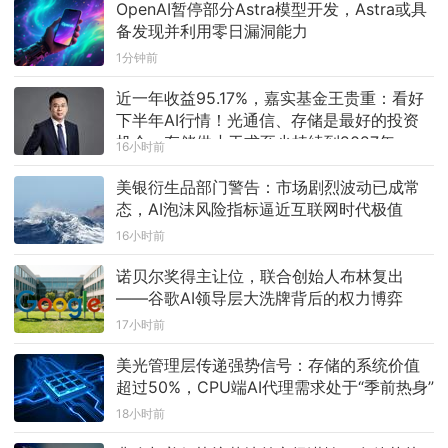
OpenAI暂停部分Astra模型开发，Astra或具
次合作也体现了金融机构对范式技术实力与长期发展
前景的认可。
备发现并利用零日漏洞能力
1分钟前
近一年收益95.17%，嘉实基金王贵重：看好
下半年AI行情！光通信、存储是最好的投资
机会，存储供小于求至少持续到2027年
16小时前
美银衍生品部门警告：市场剧烈波动已成常
态，AI泡沫风险指标逼近互联网时代极值
16小时前
诺贝尔奖得主让位，联合创始人布林复出
——谷歌AI领导层大洗牌背后的权力博弈
17小时前
美光管理层传递强势信号：存储的系统价值
超过50%，CPU端AI代理需求处于“季前热身”
18小时前