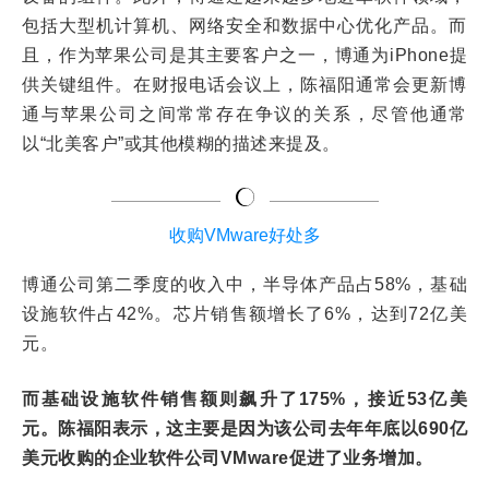
包括大型机计算机、网络安全和数据中心优化产品。而
且，作为苹果公司是其主要客户之一，博通为iPhone提
供关键组件。在财报电话会议上，陈福阳通常会更新博
通与苹果公司之间常常存在争议的关系，尽管他通常
以“北美客户”或其他模糊的描述来提及。
收购VMware好处多
博通公司第二季度的收入中，半导体产品占58%，基础
设施软件占42%。芯片销售额增长了6%，达到72亿美
元。
而基础设施软件销售额则飙升了175%，接近53亿美
元。陈福阳表示，这主要是因为该公司去年年底以690亿
美元收购的企业软件公司VMware促进了业务增加。