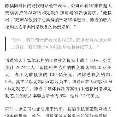
陈福阳当日的财报电话会中表示，公司正看到“来自超大
规模客户的AI网络和定制AI加速器的强劲需求。”他指
出，“随着AI数据中心集群的部署继续进行，博通的收入
结构正逐渐向网络设备的比例增加。”
“明年，我们预计所有大规模GPU部署都将在以太网
上进行。我们预计AI的强劲势头将持续下去。”
博通将人工智能芯片的年度收入预期上调了 10%，公司
预计 2024年人工智能相关芯片的收入将达到110 亿美
元，高于之前预测的 100 亿美元。占比总收入约21.
5%。其中又以定制asic芯片为主，博通正在为谷歌和 M
eta定制芯片。博通半导体解决方案部门(包括网络和定
制芯片)的收入本季度增长约 6%，达到 72 亿美元。
同时，该公司也销售用于汽车、智能手机和互联网接入
设备的组件。此外，博通还越来越多地进军软件领域，