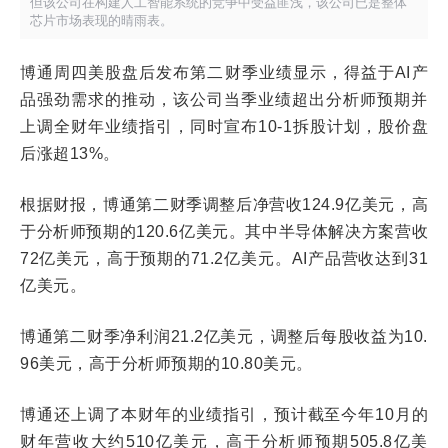
但该公司在构建人工智能系统的竞争中受益匪浅，该公司已是整体
芯片市场表现的晴雨表。
博通周四美股盘后发布第二财季业绩显示，得益于AI产
品强劲需求的推动，该公司当季业绩超出分析师预期并
上调全财年业绩指引，同时宣布10-1拆股计划，股价盘
后涨超13%。
根据财报，博通第二财季调整后净营收124.9亿美元，高
于分析师预期的120.6亿美元。其中半导体解决方案营收
72亿美元，高于预期的71.2亿美元。AI产品营收达到31
亿美元。
博通第二财季净利润21.2亿美元，调整后每股收益为10.
96美元，高于分析师预期的10.80美元。
博通还上调了本财年的业绩指引，预计截至今年10月的
财年营收大约510亿美元，高于分析师预期505.8亿美