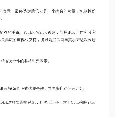
ng也华尔街见闻表示，最终选定腾讯云是一个综合的考量，包括性价
等。
的重视。Patrick Walujo透露，与腾讯云合作和其它
讯最高层的重视和支持，腾讯高层亲口向其承诺这次云迁
促成这次合作的非常重要因素。
腾讯云与GoTo正式达成合作，并同步启动迁云计划。
ojek这样复杂的系统，此次云迁移，对于GoTo和腾讯云