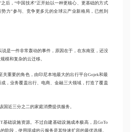
”之后，“中国技术”正开始以一种更核心、更基础的方式
新势力”参与、竞争更多元的全球云产业新格局，已然到
可以说是一件非常轰动的事件，原因在于，在东南亚，还没
大规模和复杂的云迁移。
至关重要的角色，由印尼本地最大的出行平台Gojek和最
5月合体而成，业务覆盖出行、电商、金融三大领域，打造了覆盖
，为该国近三分之二的家庭消费提供服务。
IT基础设施资源。不过自建基础设施成本极高，且GoTo
熟的阶段，使用现成的云服务是其快速扩容的最优选择。