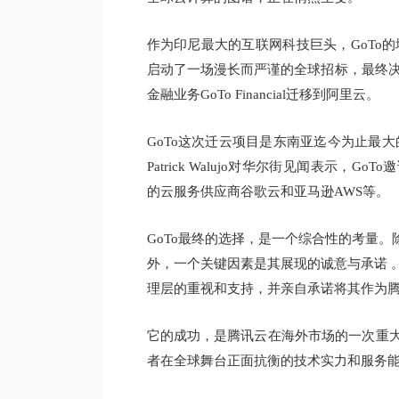
作为印尼最大的互联网科技巨头，GoTo的
启动了一场漫长而严谨的全球招标，最终决定
金融业务GoTo Financial迁移到阿里云。
GoTo这次迁云项目是东南亚迄今为止最大
Patrick Walujo对华尔街见闻表示
的云服务供应商谷歌云和亚马逊AWS等。
GoTo最终的选择，是一个综合性的考量
外，一个关键因素是其展现的诚意与承诺 
理层的重视和支持，并亲自承诺将其作为腾
它的成功，是腾讯云在海外市场的一次重
者在全球舞台正面抗衡的技术实力和服务能