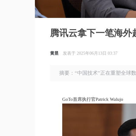
腾讯云拿下一笔海外
黄昱
发表于 2025年06月13日 03:37
摘要：“中国技术”正在重塑全球数
GoTo首席执行官Patrick Walujo