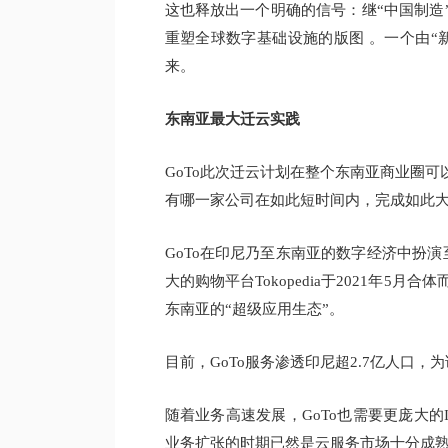
这也释放出一个明确的信号：继“中国制造
重塑全球数字基础设施的版图 。一个由“
来。
东南亚最大迁云实践
GoTo此次迁云计划在整个东南亚商业圈
有哪一家公司在如此短时间内，完成如此
GoTo在印尼乃至东南亚的数字经济中扮演
大的购物平台Tokopedia于2021年
东南亚的“超级应用生态”。
目前，GoTo服务渗透印尼超2.7亿人口
随着业务高速发展，GoTo也需要更庞大的
业务扩张的时期已然是云服务市场十分成