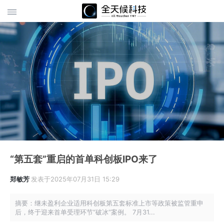
“第五套”重启的首单科创板IPO来了
郑敏芳
发表于2025年07月31日 15:29
摘要：继未盈利企业适用科创板第五套标准上市等政策被监管重申
后，终于迎来首单受理环节“破冰”案例。 7月31...