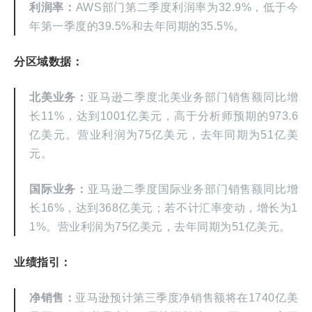
利润率：
AWS部门第二季度利润率为32.9%，低于今
年第一季度的39.5%和去年同期的35.5%。
分区域数据：
北美业务：
亚马逊二季度北美业务部门销售额同比增
长11%，达到1001亿美元，高于分析师预期的973.6
亿美元。营业利润为75亿美元，去年同期为51亿美
元。
国际业务：
亚马逊二季度国际业务部门销售额同比增
长16%，达到368亿美元；若不计汇率变动，增长为1
1%。营业利润为75亿美元，去年同期为51亿美元。
业绩指引：
净销售：
亚马逊预计第三季度净销售额将在1740亿美