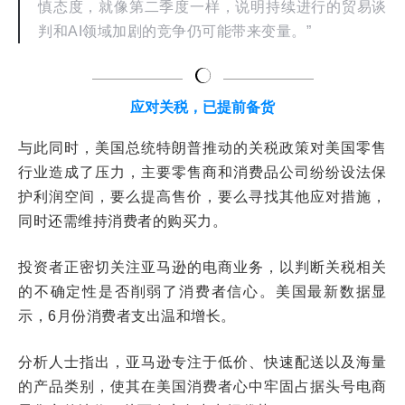
慎态度，就像第二季度一样，说明持续进行的贸易谈
判和AI领域加剧的竞争仍可能带来变量。”
应对关税，已提前备货
与此同时，美国总统特朗普推动的关税政策对美国零售
行业造成了压力，主要零售商和消费品公司纷纷设法保
护利润空间，要么提高售价，要么寻找其他应对措施，
同时还需维持消费者的购买力。
投资者正密切关注亚马逊的电商业务，以判断关税相关
的不确定性是否削弱了消费者信心。美国最新数据显
示，6月份消费者支出温和增长。
分析人士指出，亚马逊专注于低价、快速配送以及海量
的产品类别，使其在美国消费者心中牢固占据头号电商