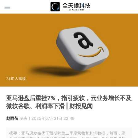
7381人阅读
亚马逊盘后重挫7%，指引疲软，云业务增长不及
微软谷歌、利润率下滑 | 财报见闻
赵雨荷
发表于2025年07月31日 22:49
摘要：亚马逊发布优于预期的第二季度营收和利润数据，然而，亚