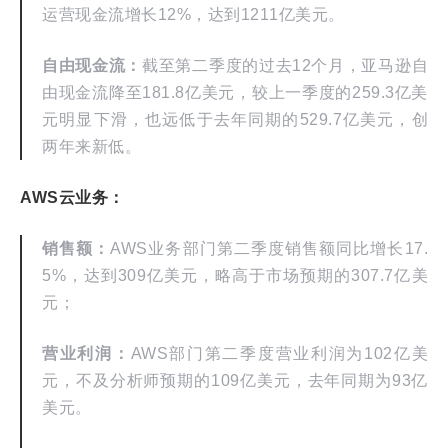
运营现金流增长12%，达到1211亿美元。
自由现金流：
截至第二季度的过去12个月，亚马逊自
由现金流降至181.8亿美元，较上一季度的259.3亿美
元明显下滑，也远低于去年同期的529.7亿美元，创
两年来新低。
AWS云业务：
销售额：
AWS业务部门第二季度销售额同比增长17.
5%，达到309亿美元，略高于市场预期的307.7亿美
元；
营业利润：
AWS部门第二季度营业利润为102亿美
元，不及分析师预期的109亿美元，去年同期为93亿
美元。