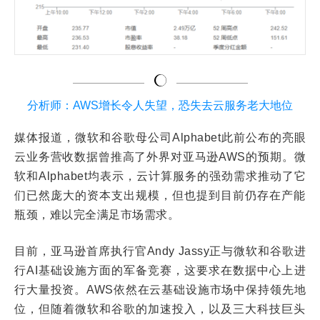
分析师：AWS增长令人失望，恐失去云服务老大地位
媒体报道，微软和谷歌母公司Alphabet此前公布的亮眼
云业务营收数据曾推高了外界对亚马逊AWS的预期。微
软和Alphabet均表示，云计算服务的强劲需求推动了它
们已然庞大的资本支出规模，但也提到目前仍存在产能
瓶颈，难以完全满足市场需求。
目前，亚马逊首席执行官Andy Jassy正与微软和谷歌进
行AI基础设施方面的军备竞赛，这要求在数据中心上进
行大量投资。AWS依然在云基础设施市场中保持领先地
位，但随着微软和谷歌的加速投入，以及三大科技巨头