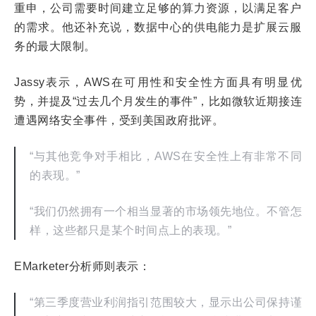
重申，公司需要时间建立足够的算力资源，以满足客户
的需求。他还补充说，数据中心的供电能力是扩展云服
务的最大限制。
Jassy表示，AWS在可用性和安全性方面具有明显优
势，并提及“过去几个月发生的事件”，比如微软近期接连
遭遇网络安全事件，受到美国政府批评。
“与其他竞争对手相比，AWS在安全性上有非常不同
的表现。”
“我们仍然拥有一个相当显著的市场领先地位。不管怎
样，这些都只是某个时间点上的表现。”
EMarketer分析师则表示：
“第三季度营业利润指引范围较大，显示出公司保持谨