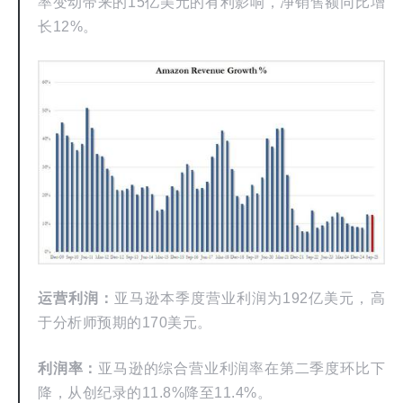
率变动带来的15亿美元的有利影响，净销售额同比增
长12%。
运营利润：
亚马逊本季度营业利润为192亿美元，高
于分析师预期的170美元。
利润率：
亚马逊的综合营业利润率在第二季度环比下
降，从创纪录的11.8%降至11.4%。