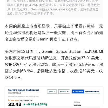
间，收涨14%，市值近38亿美元。媒体称IPO获超20倍认购，募资
额本可较目前的4.25亿美元高近2%，但因设定募资上限，募股数较
原计划低近9%。Gemini创始人Winklevoss兄弟称，比特币是黄金
2.0，现在仍处于非常早期的阶段。
本周的新股上市表现显示，只要贴上了币圈的标签，无
论是华尔街机构还是散户一概买账。周五首次亮相的知
名加密货币交易所Gemini再次印证了这点。
美东时间12日周五，Gemini Space Station Inc.以GEMI
为股票交易代码登陆纳斯达克，开盘报价为37.01美元，
较IPO发行价大涨32.2%，此后一度涨至45.89美元，涨
幅扩大到63.9%，后回吐多数涨幅，收盘报32美元，收
涨14.3%。