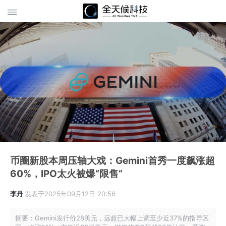
币圈新股本周压轴大戏：Gemini首秀一度飙涨超
60%，IPO太火被爆“限售”
李丹
发表于2025年09月12日 20:56
摘要：Gemini发行价28美元，远超已大幅上调至少近37%的指导区