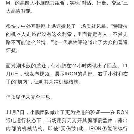
M」的高阶大小脑能力组合，实现“对话、行走、交互”三
大高阶智能。
很快，中外互联网上迅速掀起了一场质疑风暴。“特斯拉
的机器人走路都没有这么利索，里面肯定有人，不然走
路不可能这么丝滑。”
这一
代表性评论道出了大众的普遍
怀疑。
面对潮水般的质疑，何小鹏在24小时内做出了回应。11
月6日，他发布视频，展示IRON的背部、右手小臂和右
手的“肌肉”，证明其为纯机械结构。
但质疑仍未完全平息。
11月7日，小鹏团队做出了更为激进的验证——在IRON
通电运行状态下，当场用剪刀剪开其腿部覆盖件，露出
内部的机械结构。即使“受伤”如此，IRON仍能继续行