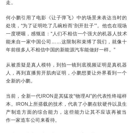
走。
何小鹏引用了电影《让子弹飞》中的场景来表达当时的
处境，“为了证明吃了几碗粉而‘剖开肚子’”。他也在现场
一度哽咽，感慨道：“人们不相信一个强大的机器人技术
能来自一家中国公司……这限制和束缚了我们，就像十
年前很多人不相信中国的新能源汽车能做好一样。”
从被质疑是真人模特，到拍一镜到底视频证明是真机器
人，再到直播剪开肌肉证明，小鹏想要让外界看到一个
全新的小鹏。
当前，全新一代IRON是其猛攻“物理AI”的代表性终端样
本。IRON上所搭载的技术，代表了小鹏在软硬件以及生
产制造方面的综合能力，这些能力让其不应该再被
当
作
一家造车公司来看待。