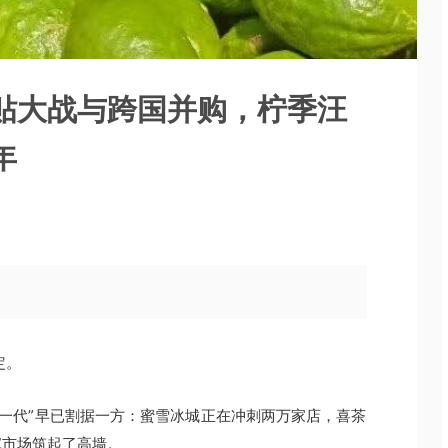
贴大战与跨国并购，柠季汪
年
定。
金一代”早已割据一方：蜜雪冰城正在冲刺两万家店，喜茶
沉市场筑起了高墙。