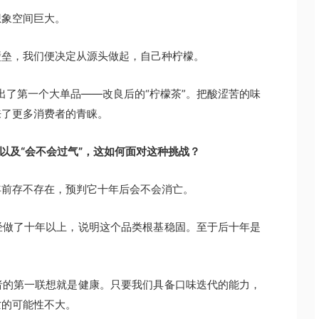
想象空间巨大。
壁垒，我们便决定从源头做起，自己种柠檬。
推出了第一个大单品——改良后的“柠檬茶”。把酸涩苦的味
来了更多消费者的青睐。
以及“会不会过气”，这如何面对这种挑战？
年前存不存在，预判它十年后会不会消亡。
经做了十年以上，说明这个品类根基稳固。至于后十年是
。
者的第一联想就是健康。只要我们具备口味迭代的能力，
亡的可能性不大。