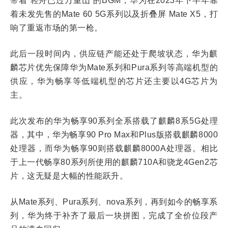
带着“轻舟已过万重山”的BGM，华为在2023年下半年靠
着未发先售的Mate 60 5G系列以及折叠屏 Mate X5，打
响了重返市场的第一枪。
此后一段时间内，供应链产能还处于爬坡状态，华为麒
麟芯片优先保障华为Mate系列和Pura系列等高端机型的
供应，华为畅享等低端机型的芯片还主要以4G芯片为
主。
此次发布的华为畅享90系列全系搭载了麒麟8系5G处理
器，其中，华为畅享90 Pro Max和Plus版搭载麒麟8000
处理器，而华为畅享90则搭载麒麟8000A处理器。相比
于上一代畅享80系列所使用的麒麟710A和骁龙4Gen2芯
片，这无疑是大幅的性能跃升。
从Mate系列、Pura系列、nova系列，再到如今的畅享系
列，华为终于补齐了最后一块拼图，完成了全价位段产