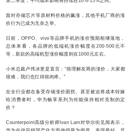
第二季度，平均成本影响将持续在10%-15%之间。
面对存储芯片等原材料价格的飙涨，其他手机厂商的涨
价行为已成为无奈之举。
日前，OPPO、vivo等品牌手机的涨价预期相继落地，
总体来看，各品牌的低端机涨价幅度在200-500元不
等，新款的高端机型涨价幅度则在1000元左右。
小米总裁卢伟冰更是直言：“很理解友商的涨价，大家都
很难，我们也扛得很肉疼。”
在全行业都在备受存储涨价困扰、甚至被迫将成本转嫁
给消费者时，华为畅享系列为何能保持相对克制的定
价？
Counterpoint高级分析师Ivan Lam对华尔街见闻表示，
华为在供应链国产化方面做得最为彻底、表现最好。尽