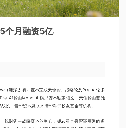
5个月融资5亿
Flow（渊澈太初）宣布完成天使轮、战略轮及Pre-A1轮多
e-A1轮由Monolith砺思资本独家领投，天使轮由蓝驰
8战投、普华资本及水木清华种子校友基金等机构。
得一线财务与战略资本的重仓，标志着具身智能赛道的资