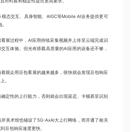
并且对时延和稳定性提出更高要求。
交互、具身智能、AIGC等Mobile AI业务提供更可
地。
馆看展过程中，AI应用持续采集视频并上传至云端完成识
交互体验。但光有搭载高质量的AI应用的设备还不够，
随着观众用豆包看展的越来越多，很快就会发现豆包响应
不上。
供确定性的上行能力，否则就会出现延迟、卡顿甚至识别
美术馆也铺设了5G-AxAI大上行网络，而开通了相关
觉到豆包响应速度更快。