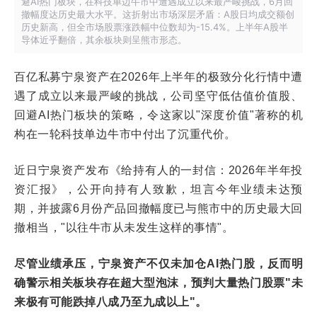
避AI热门板块，在科技单边牛市中遭遇成立以来最严峻挑战，6月回
撤幅度达历史最大水平。这折射出市场深层矛盾：A股日均成交额创
历史新高，但全市场股票涨跌幅中位数却为-15.4%。上半年A股半
导体近乎翻倍，其余板块则呈熊市形态。
百亿私募宁泉资产在2026年上半年的极致分化行情中遭
遇了成立以来最严峻的挑战，公司坚守低估值价值股、
回避AI热门板块的策略，令这家以"深度价值"著称的机
构在一轮科技单边牛市中付出了沉重代价。
近日宁泉资产发布《给持有人的一封信：2026年半年投
资汇报》，公开向持有人致歉，坦言今年业绩未达预
期，并披露6月份产品回撤幅度已与熊市中的历史最大回
撤相当，"以往牛市从未发生这样的事情"。
尽管业绩承压，宁泉资产不仅未加仓AI热门股，反而明
确警示相关板块存在超大型泡沫，预判大量热门股票"未
来极有可能跌掉八成乃至九成以上"。