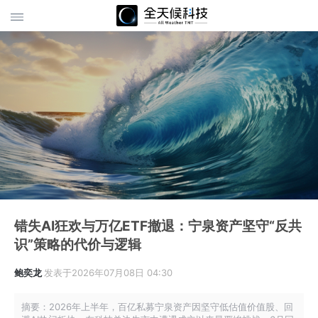
错失AI狂欢与万亿ETF撤退：宁泉资产坚守“反共
识”策略的代价与逻辑
鲍奕龙
发表于2026年07月08日 04:30
摘要：2026年上半年，百亿私募宁泉资产因坚守低估值价值股、回